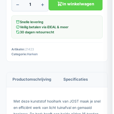
−
+
In winkelwagen
Snelle levering
Veilig betalen via iDEAL & meer
30 dagen retourrecht
Artikelnr:
21423
Categorie:
Harken
Productomschrijving
Specificaties
Met deze kunststof hooihark van JOST maak je snel
en efficiënt werk van licht tuinafval en gemaaid
hooigras. De hark heeft aan beide zijden 16 tanden