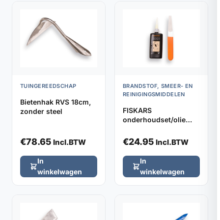
TUINGEREEDSCHAP
BRANDSTOF, SMEER- EN
REINIGINGSMIDDELEN
Bietenhak RVS 18cm,
FISKARS
zonder steel
onderhoudset/olie
gereedschap
€
78.65
€
24.95
Incl.BTW
Incl.BTW
In
In
winkelwagen
winkelwagen