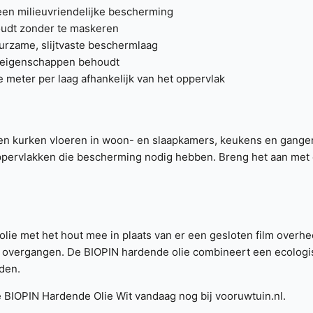
 een milieuvriendelijke bescherming
houdt zonder te maskeren
duurzame, slijtvaste beschermlaag
e eigenschappen behoudt
e meter per laag afhankelijk van het oppervlak
 en kurken vloeren in woon- en slaapkamers, keukens en gangen 
ervlakken die bescherming nodig hebben. Breng het aan met ee
 olie met het hout mee in plaats van er een gesloten film overhe
are overgangen. De BIOPIN hardende olie combineert een ecolo
eden.
de BIOPIN Hardende Olie Wit vandaag nog bij vooruwtuin.nl.