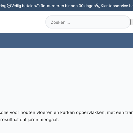
ring
Veilig betalen
Retourneren binnen 30 dagen
Klantenservice b
Zoeken
naar:
olie voor houten vloeren en kurken oppervlakken, met een tran
esultaat dat jaren meegaat.