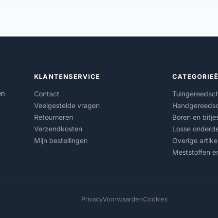
KLANTENSERVICE
CATEGORIE
en
Contact
Tuingereedsc
Veelgestelde vragen
Handgereeds
Retourneren
Boren en bitje
Verzendkosten
Losse onderde
Mijn bestellingen
Overige artike
Meststoffen e
Privacy
Voorwaarden
Cookies