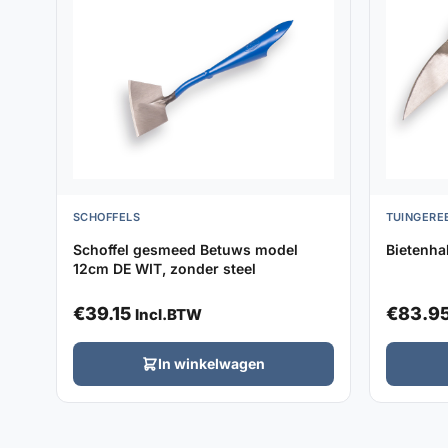
SCHOFFELS
TUINGERE
Schoffel gesmeed Betuws model
Bietenha
12cm DE WIT, zonder steel
€
39.15
€
83.9
Incl.BTW
In winkelwagen