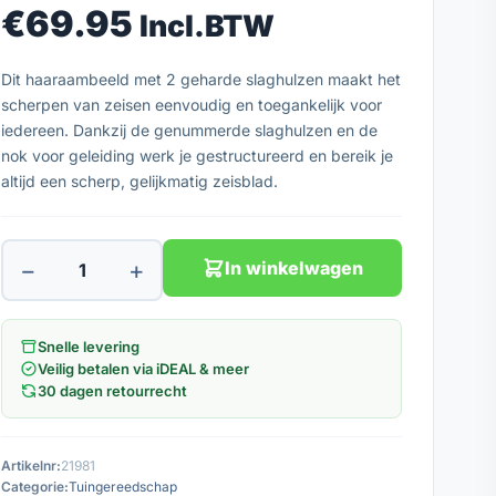
€
69.95
Incl.BTW
Dit haaraambeeld met 2 geharde slaghulzen maakt het
scherpen van zeisen eenvoudig en toegankelijk voor
iedereen. Dankzij de genummerde slaghulzen en de
nok voor geleiding werk je gestructureerd en bereik je
altijd een scherp, gelijkmatig zeisblad.
−
+
In winkelwagen
Snelle levering
Veilig betalen via iDEAL & meer
30 dagen retourrecht
Artikelnr:
21981
Categorie:
Tuingereedschap