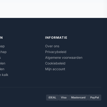
ËN
INFORMATIE
hap
Over ons
chap
Privacybeleid
s
Algemene voorwaarden
len
Cookiebeleid
len
Mijn account
n kalk
iDEAL
Visa
Mastercard
PayPal