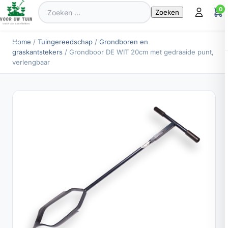
Zoeken
0
naar:
Home
/
Tuingereedschap
/
Grondboren en
graskantstekers
/ Grondboor DE WIT 20cm met gedraaide punt,
verlengbaar