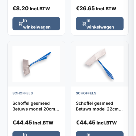
van 5 stuks
model zonder steel
€
8.20
€
26.65
Incl.BTW
Incl.BTW
In
In
winkelwagen
winkelwagen
SCHOFFELS
SCHOFFELS
Schoffel gesmeed
Schoffel gesmeed
Betuws model 20cm
Betuws model 22cm
DE WIT, zonder steel
DE WIT, zonder steel
€
44.45
€
44.45
Incl.BTW
Incl.BTW
In
In