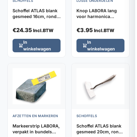
SCHOFFELS
LOSSE ONDERDELEN
Schoffel ATLAS blank
Knop LABORA lang
gesmeed 16cm, rond
voor harmonica
model zonder steel
kniebeschermers,
verpakt per 2
€
24.35
€
3.95
Incl.BTW
Incl.BTW
In
In
winkelwagen
winkelwagen
AFZETTEN EN MARKEREN
SCHOFFELS
Markeerstrip LABORA,
Schoffel ATLAS blank
verpakt in bundels
gesmeed 20cm, rond