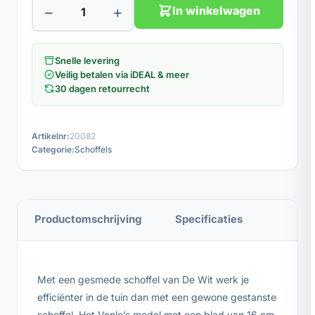
−
+
In winkelwagen
Snelle levering
Veilig betalen via iDEAL & meer
30 dagen retourrecht
Artikelnr:
20082
Categorie:
Schoffels
Productomschrijving
Specificaties
Met een gesmede schoffel van De Wit werk je
efficiënter in de tuin dan met een gewone gestanste
schoffel. Het Venlo’s model met een blad van 16 cm