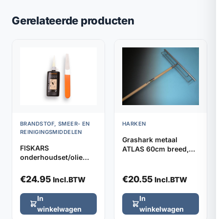
Gerelateerde producten
BRANDSTOF, SMEER- EN
HARKEN
REINIGINGSMIDDELEN
Grashark metaal
FISKARS
ATLAS 60cm breed,
onderhoudset/olie
32 tanden (zonder
gereedschap
steel)
€
24.95
€
20.55
Incl.BTW
Incl.BTW
In
In
winkelwagen
winkelwagen