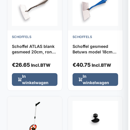
SCHOFFELS
SCHOFFELS
Schoffel ATLAS blank
Schoffel gesmeed
gesmeed 20cm, rond
Betuws model 18cm
model zonder steel
DE WIT, zonder steel
€
26.65
€
40.75
Incl.BTW
Incl.BTW
In
In
winkelwagen
winkelwagen