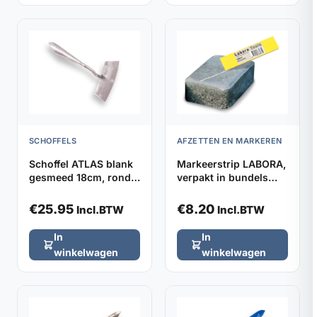
SCHOFFELS
AFZETTEN EN MARKEREN
Schoffel ATLAS blank
Markeerstrip LABORA,
gesmeed 18cm, rond
verpakt in bundels
model zonder steel
van 5 stuks
€
25.95
€
8.20
Incl.BTW
Incl.BTW
In
In
winkelwagen
winkelwagen