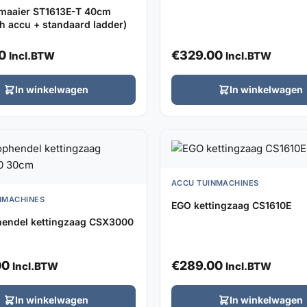
maaier ST1613E-T 40cm
Ah accu + standaard ladder)
0
€
329.00
Incl.BTW
Incl.BTW
In winkelwagen
In winkelwagen
ACCU TUINMACHINES
NMACHINES
EGO kettingzaag CS1610E
endel kettingzaag CSX3000
00
€
289.00
Incl.BTW
Incl.BTW
In winkelwagen
In winkelwagen