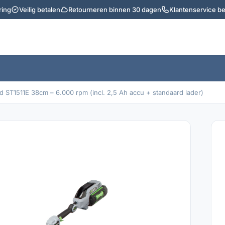
ring
Veilig betalen
Retourneren binnen 30 dagen
Klantenservice b
 ST1511E 38cm – 6.000 rpm (incl. 2,5 Ah accu + standaard lader)