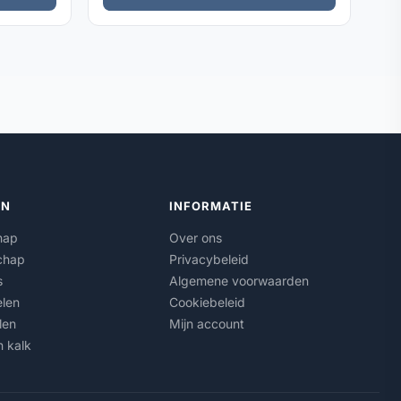
ËN
INFORMATIE
hap
Over ons
chap
Privacybeleid
s
Algemene voorwaarden
len
Cookiebeleid
len
Mijn account
n kalk