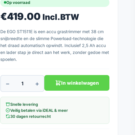
Op voorraad
€
419.00
Incl.BTW
De EGO ST1511E is een accu grastrimmer met 38 cm
snijbreedte en de slimme Powerload-technologie die
het draad automatisch opwindt. Inclusief 2,5 Ah accu
en lader stap je direct aan het werk, zonder gedoe met
spoelen.
−
+
In winkelwagen
Snelle levering
Veilig betalen via iDEAL & meer
30 dagen retourrecht