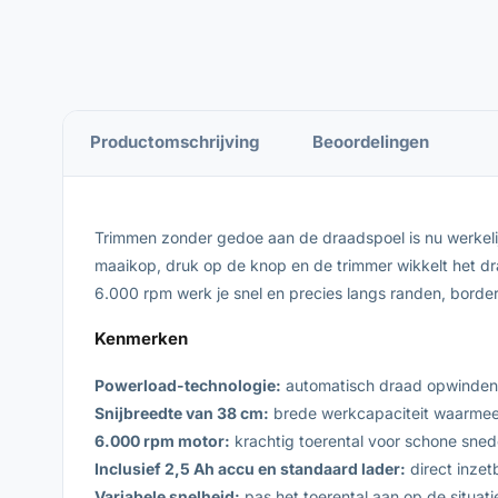
Productomschrijving
Beoordelingen
Trimmen zonder gedoe aan de draadspoel is nu werkelij
maaikop, druk op de knop en de trimmer wikkelt het d
6.000 rpm werk je snel en precies langs randen, borde
Kenmerken
Powerload-technologie:
automatisch draad opwinden v
Snijbreedte van 38 cm:
brede werkcapaciteit waarmee j
6.000 rpm motor:
krachtig toerental voor schone snede
Inclusief 2,5 Ah accu en standaard lader:
direct inzet
Variabele snelheid:
pas het toerental aan op de situat