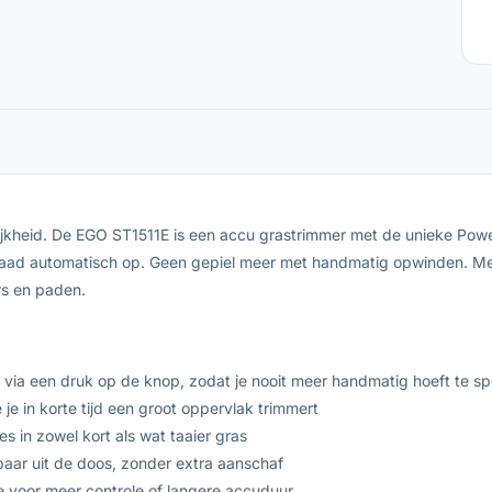
kheid. De EGO ST1511E is een accu grastrimmer met de unieke Powerl
raad automatisch op. Geen gepiel meer met handmatig opwinden. Met
rs en paden.
ia een druk op de knop, zodat je nooit meer handmatig hoeft te sp
e in korte tijd een groot oppervlak trimmert
s in zowel kort als wat taaier gras
baar uit de doos, zonder extra aanschaf
ie voor meer controle of langere accuduur