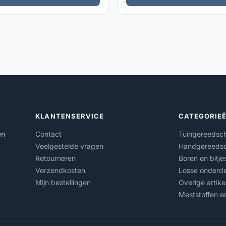
KLANTENSERVICE
CATEGORIE
en
Contact
Tuingereedsc
Veelgestelde vragen
Handgereeds
Retourneren
Boren en bitje
Verzendkosten
Losse onderde
Mijn bestellingen
Overige artike
Meststoffen e