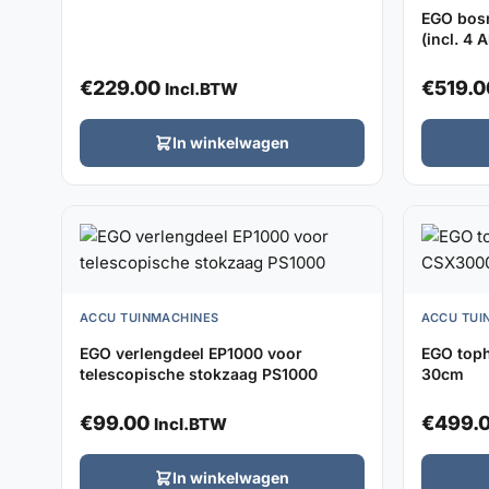
EGO bos
(incl. 4 
€
229.00
€
519.0
Incl.BTW
In winkelwagen
ACCU TUINMACHINES
ACCU TUI
EGO verlengdeel EP1000 voor
EGO toph
telescopische stokzaag PS1000
30cm
€
99.00
€
499.
Incl.BTW
In winkelwagen