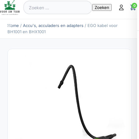
Zoeken
0
naar:
Home
/
Accu's, acculaders en adapters
/ EGO kabel voor
BH1001 en BHX1001