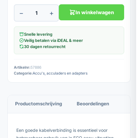
−
+
In winkelwagen
Snelle levering
Veilig betalen via iDEAL & meer
30 dagen retourrecht
Artikelnr:
57886
Categorie:
Accu's, acculaders en adapters
Productomschrijving
Beoordelingen
Een goede kabelverbinding is essentieel voor
betrouwbaar gebruik van je EGO accu-uitrusting.