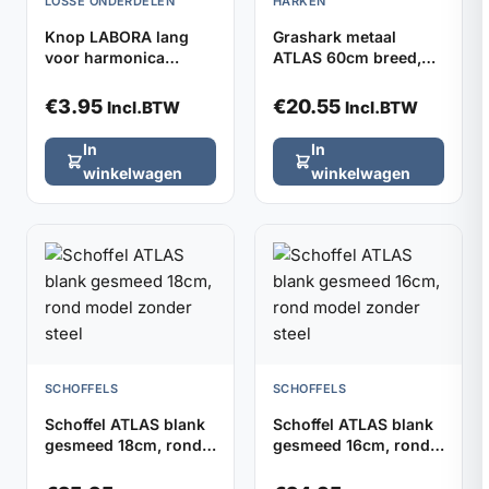
LOSSE ONDERDELEN
HARKEN
Knop LABORA lang
Grashark metaal
voor harmonica
ATLAS 60cm breed,
kniebeschermers,
32 tanden (zonder
verpakt per 2
steel)
€
3.95
€
20.55
Incl.BTW
Incl.BTW
In
In
winkelwagen
winkelwagen
SCHOFFELS
SCHOFFELS
Schoffel ATLAS blank
Schoffel ATLAS blank
gesmeed 18cm, rond
gesmeed 16cm, rond
model zonder steel
model zonder steel