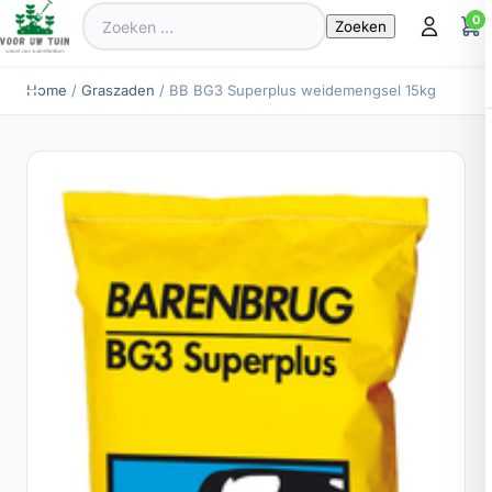
Zoeken
0
naar:
Home
/
Graszaden
/ BB BG3 Superplus weidemengsel 15kg