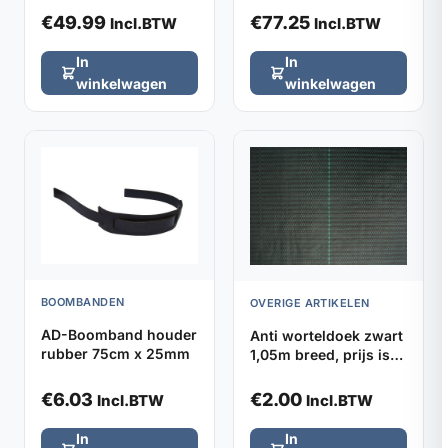
€
49.99
€
77.25
Incl.BTW
Incl.BTW
In
In
winkelwagen
winkelwagen
BOOMBANDEN
OVERIGE ARTIKELEN
AD-Boomband houder
Anti worteldoek zwart
rubber 75cm x 25mm
1,05m breed, prijs is
per strekkende meter
€
6.03
€
2.00
Incl.BTW
Incl.BTW
In
In