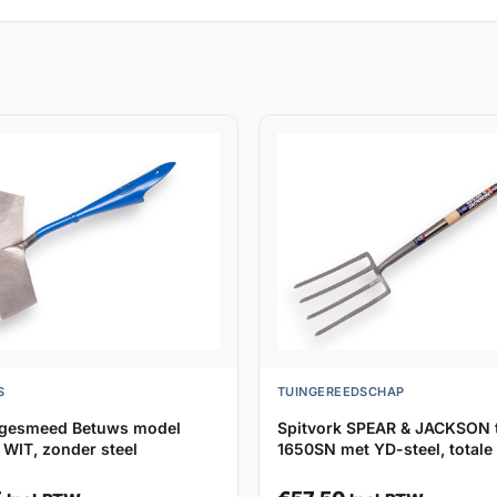
S
TUINGEREEDSCHAP
 gesmeed Betuws model
Spitvork SPEAR & JACKSON 
WIT, zonder steel
1650SN met YD-steel, totale
105cm