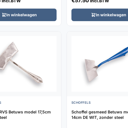
5
€
57.50
Incl.BTW
Incl.BTW
In winkelwagen
In winkelwagen
S
SCHOFFELS
 RVS Betuws model 17,5cm
Schoffel gesmeed Betuws m
teel
14cm DE WIT, zonder steel