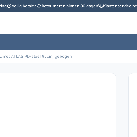
ring
Veilig betalen
Retourneren binnen 30 dagen
Klantenservice b
EAL met ATLAS PD-steel 95cm, gebogen