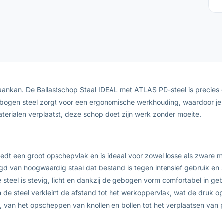
ankan. De Ballastschop Staal IDEAL met ATLAS PD-steel is precies 
gen steel zorgt voor een ergonomische werkhouding, waardoor je rug
aterialen verplaatst, deze schop doet zijn werk zonder moeite.
edt een groot opschepvlak en is ideaal voor zowel losse als zware m
gd van hoogwaardig staal dat bestand is tegen intensief gebruik en s
 steel is stevig, licht en dankzij de gebogen vorm comfortabel in geb
 de steel verkleint de afstand tot het werkoppervlak, wat de druk o
, van het opscheppen van knollen en bollen tot het verplaatsen van p