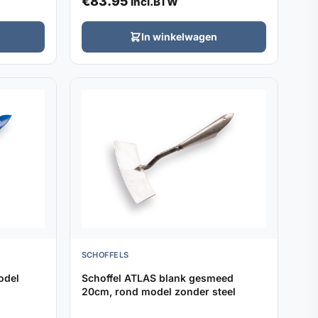
€
83.95
Incl.BTW
In winkelwagen
SCHOFFELS
odel
Schoffel ATLAS blank gesmeed
20cm, rond model zonder steel