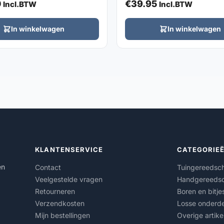
0
€
39.95
Incl.BTW
Incl.BTW
In winkelwagen
In winkelwagen
KLANTENSERVICE
CATEGORIE
en
Contact
Tuingereedsc
Veelgestelde vragen
Handgereeds
Retourneren
Boren en bitje
Verzendkosten
Losse onderde
Mijn bestellingen
Overige artike