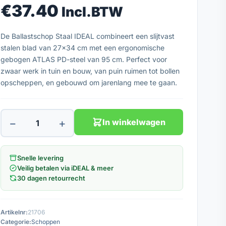
€
37.40
Incl.BTW
De Ballastschop Staal IDEAL combineert een slijtvast
stalen blad van 27x34 cm met een ergonomische
gebogen ATLAS PD-steel van 95 cm. Perfect voor
zwaar werk in tuin en bouw, van puin ruimen tot bollen
opscheppen, en gebouwd om jarenlang mee te gaan.
−
+
In winkelwagen
Snelle levering
Veilig betalen via iDEAL & meer
30 dagen retourrecht
Artikelnr:
21706
Categorie:
Schoppen