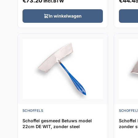
€
73.20
€
44.4
Incl.BTW
In winkelwagen
SCHOFFELS
SCHOFFEL
Schoffel gesmeed Betuws model
Schoffel
22cm DE WIT, zonder steel
zonder s