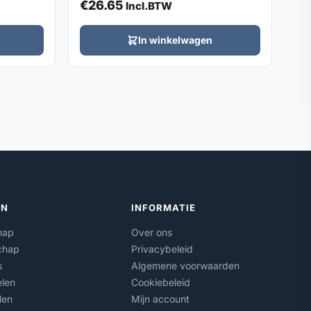
€
26.65
Incl.BTW
In winkelwagen
ËN
INFORMATIE
hap
Over ons
chap
Privacybeleid
s
Algemene voorwaarden
len
Cookiebeleid
len
Mijn account