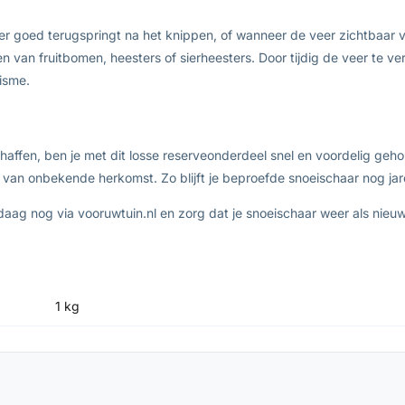
r goed terugspringt na het knippen, of wanneer de veer zichtbaar ve
ien van fruitbomen, heesters of sierheesters. Door tijdig de veer te
isme.
affen, ben je met dit losse reserveonderdeel snel en voordelig geh
an onbekende herkomst. Zo blijft je beproefde snoeischaar nog jar
ag nog via vooruwtuin.nl en zorg dat je snoeischaar weer als nieuw
1 kg