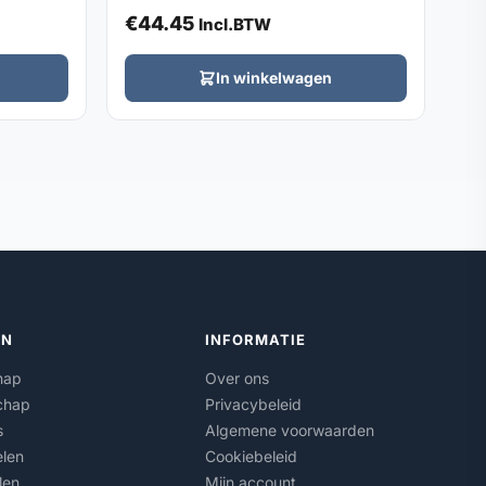
€
44.45
Incl.BTW
In winkelwagen
ËN
INFORMATIE
hap
Over ons
chap
Privacybeleid
s
Algemene voorwaarden
len
Cookiebeleid
len
Mijn account