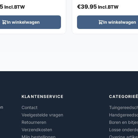
5
€
39.95
Incl.BTW
Incl.BTW
In winkelwagen
In winkelwagen
KLANTENSERVICE
CATEGORIE
en
Contact
Tuingereedsc
Veelgestelde vragen
Handgereeds
Retourneren
Boren en bitje
Verzendkosten
Losse onderde
Mijn bestellingen
Overige artike