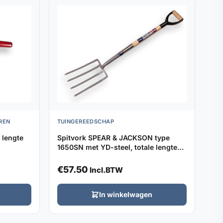
REN
TUINGEREEDSCHAP
 lengte
Spitvork SPEAR & JACKSON type
1650SN met YD-steel, totale lengte
105cm
€
57.50
Incl.BTW
In winkelwagen