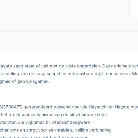
ate zaag staat of valt met de juiste onderdelen. Deze originele sch
ndeling van de zaag soepel en betrouwbaar blijft functioneren. Met 
ligheid of gebruiksgemak.
KZSI3700477, gegarandeerd passend voor de Hayauchi en Hayate mod
n het drukknopmechanisme van de uitschuifbare steel
rachten die vrijkomen bij intensief zaagwerk
anisme en zorgt voor een stabiele, veilige verbinding
dat je de hele zaag niet hoeft te vervangen