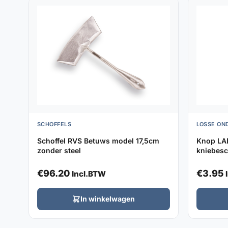
SCHOFFELS
LOSSE ON
Schoffel RVS Betuws model 17,5cm
Knop LA
zonder steel
kniebesc
€
96.20
€
3.95
Incl.BTW
In winkelwagen