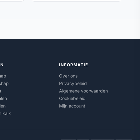
ËN
INFORMATIE
hap
Over ons
chap
Privacybeleid
s
Algemene voorwaarden
len
Cookiebeleid
len
Mijn account
n kalk