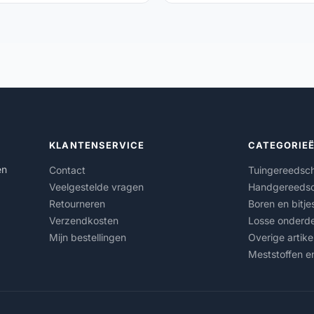
KLANTENSERVICE
CATEGORIE
en
Contact
Tuingereedsc
Veelgestelde vragen
Handgereeds
Retourneren
Boren en bitje
Verzendkosten
Losse onderde
Mijn bestellingen
Overige artike
Meststoffen e