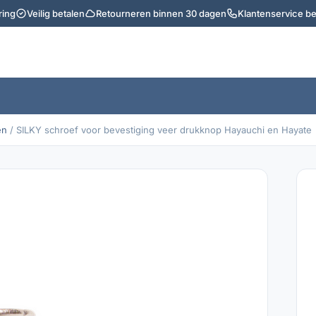
ring
Veilig betalen
Retourneren binnen 30 dagen
Klantenservice b
en
/ SILKY schroef voor bevestiging veer drukknop Hayauchi en Hayate