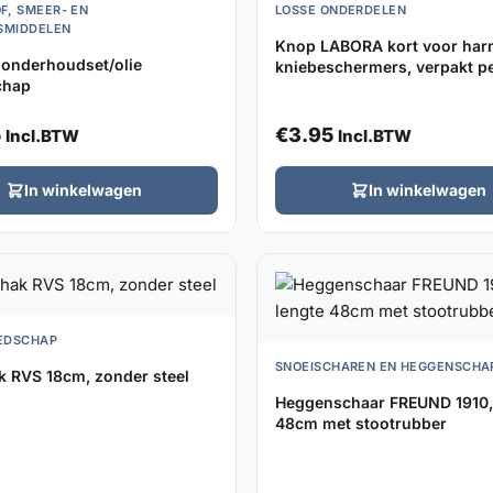
F, SMEER- EN
LOSSE ONDERDELEN
GSMIDDELEN
Knop LABORA kort voor har
onderhoudset/olie
kniebeschermers, verpakt pe
chap
5
€
3.95
Incl.BTW
Incl.BTW
In winkelwagen
In winkelwagen
EDSCHAP
SNOEISCHAREN EN HEGGENSCHA
k RVS 18cm, zonder steel
Heggenschaar FREUND 1910,
48cm met stootrubber