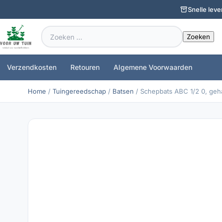
Snelle leve
Zoeken
naar:
Verzendkosten
Retouren
Algemene Voorwaarden
Home
/
Tuingereedschap
/
Batsen
/ Schepbats ABC 1/2 0, geha