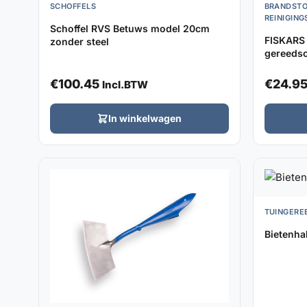
SCHOFFELS
BRANDSTO
REINIGIN
Schoffel RVS Betuws model 20cm
FISKARS 
zonder steel
gereeds
€
100.45
€
24.9
Incl.BTW
In winkelwagen
TUINGERE
Bietenha