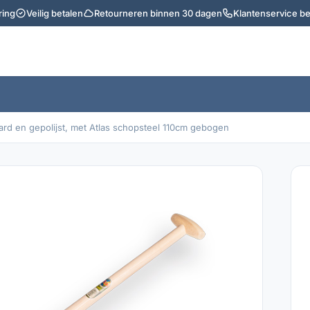
ring
Veilig betalen
Retourneren binnen 30 dagen
Klantenservice b
rd en gepolijst, met Atlas schopsteel 110cm gebogen