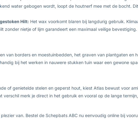
okend water gebogen wordt, loopt de houtnerf mee met de bocht. Dit
estoken Hilt:
Het wax voorkomt blaren bij langdurig gebruik. Klimaa
lt zonder nietje of lijm garandeert een maximaal veilige bevestiging.
aden van borders en moestuinbedden, het graven van plantgaten en 
andig bij het werken in nauwere stukken tuin waar een gewone spad
e of genietelde stelen en geperst hout, kiest Atlas bewust voor am
erschil merk je direct in het gebruik en vooral op de lange termijn,
en plezier van. Bestel de Schepbats ABC nu eenvoudig online bij vooru