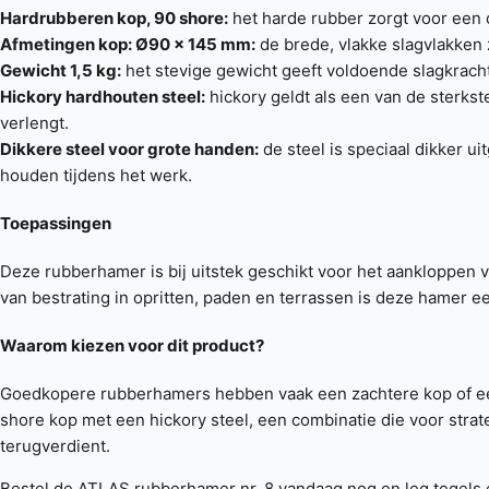
Hardrubberen kop, 90 shore:
het harde rubber zorgt voor een d
Afmetingen kop: Ø90 x 145 mm:
de brede, vlakke slagvlakken 
Gewicht 1,5 kg:
het stevige gewicht geeft voldoende slagkracht 
Hickory hardhouten steel:
hickory geldt als een van de sterks
verlengt.
Dikkere steel voor grote handen:
de steel is speciaal dikker 
houden tijdens het werk.
Toepassingen
Deze rubberhamer is bij uitstek geschikt voor het aankloppen v
van bestrating in opritten, paden en terrassen is deze hamer e
Waarom kiezen voor dit product?
Goedkopere rubberhamers hebben vaak een zachtere kop of een 
shore kop met een hickory steel, een combinatie die voor strat
terugverdient.
Bestel de ATLAS rubberhamer nr. 8 vandaag nog en leg tegels 