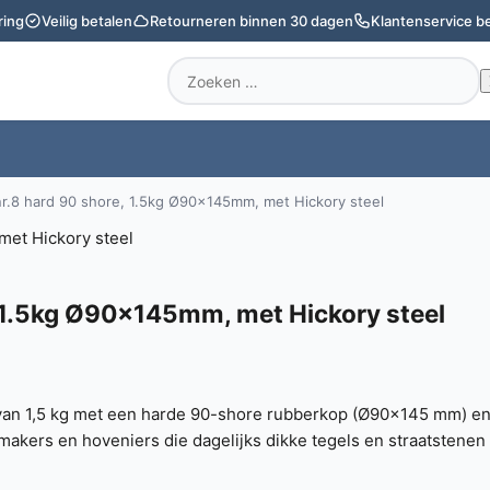
ring
Veilig betalen
Retourneren binnen 30 dagen
Klantenservice b
Zoeken
naar:
.8 hard 90 shore, 1.5kg Ø90x145mm, met Hickory steel
 1.5kg Ø90x145mm, met Hickory steel
an 1,5 kg met een harde 90-shore rubberkop (Ø90x145 mm) en e
makers en hoveniers die dagelijks dikke tegels en straatstenen