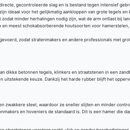
irecte, gecontroleerde slag en is bestand tegen intensief gebr
zijn ideaal voor het gelijkmatig aankloppen van grote tegels en
zodat minder herhalingen nodig zijn, wat de arm ontlast bij lan
te en meest schokabsorberende houtsoorten voor hamerstelen, w
uitgevoerd, zodat stratenmakers en andere professionals met gr
an dikke betonnen tegels, klinkers en straatstenen in een zand
en uitstekende keuze. Dankzij het harde rubber blijft het opper
zwakkere steel, waardoor ze sneller slijten en minder contro
enmakers en hoveniers de standaard is. Dit is een hamer die dag
en straatstenen voortaan recht, vlak en zonder beschadigingen