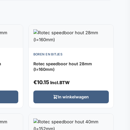
BOREN EN BITJES
m
Rotec speedboor hout 28mm
(l=160mm)
€
10.15
Incl.BTW
In winkelwagen