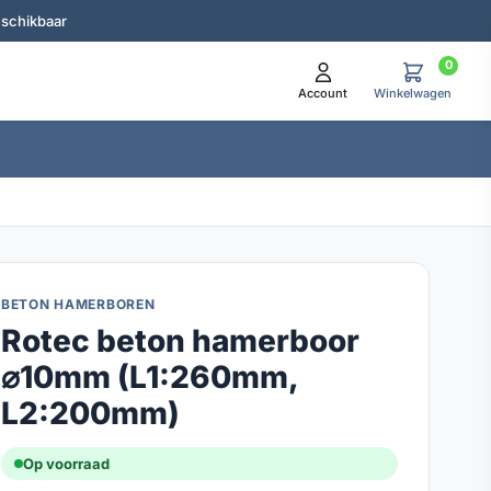
eschikbaar
0
Account
Winkelwagen
BETON HAMERBOREN
Rotec beton hamerboor
⌀10mm (L1:260mm,
L2:200mm)
Op voorraad