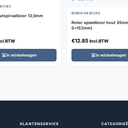
BITJES
BOREN EN BITJES
utspiraalboor 13,0mm
Rotec speedboor hout 35m
(l=152mm)
€
12.85
ncl.BTW
Incl.BTW
In winkelwagen
In winkelwagen
KLANTENSERVICE
CATEGORIE