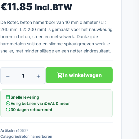
€
11.85
Incl.BTW
De Rotec beton hamerboor van 10 mm diameter (L1:
260 mm, L2: 200 mm) is gemaakt voor het nauwkeurig
boren in beton, steen en metselwerk. Dankzij de
hardmetalen snijkop en slimme spiraalgroeven werk je
sneller, met minder slijtage en een netter eindresultaat.
−
+
In winkelwagen
Snelle levering
Veilig betalen via iDEAL & meer
30 dagen retourrecht
Artikelnr:
40527
Categorie:
Beton hamerboren