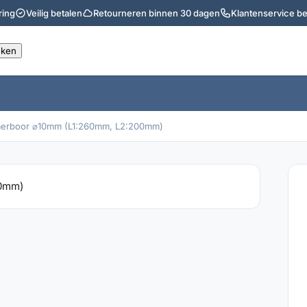
ring
Veilig betalen
Retourneren binnen 30 dagen
Klantenservice b
merboor ⌀10mm (L1:260mm, L2:200mm)