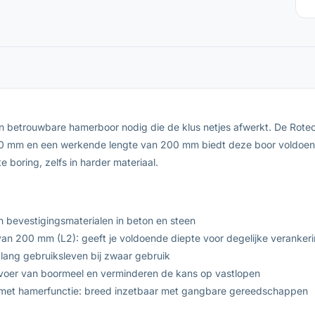
een betrouwbare hamerboor nodig die de klus netjes afwerkt. De Rot
260 mm en een werkende lengte van 200 mm biedt deze boor voldoend
 boring, zelfs in harder materiaal.
 bevestigingsmaterialen in beton en steen
van 200 mm (L2): geeft je voldoende diepte voor degelijke veranker
 lang gebruiksleven bij zwaar gebruik
afvoer van boormeel en verminderen de kans op vastlopen
met hamerfunctie: breed inzetbaar met gangbare gereedschappen