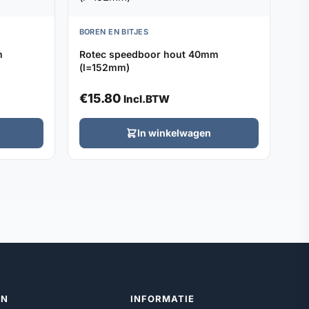
BOREN EN BITJES
m
Rotec speedboor hout 40mm
(l=152mm)
€
15.80
Incl.BTW
In winkelwagen
ËN
INFORMATIE