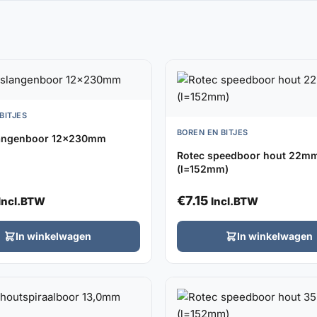
BITJES
BOREN EN BITJES
langenboor 12x230mm
Rotec speedboor hout 22m
(l=152mm)
€
7.15
Incl.BTW
Incl.BTW
In winkelwagen
In winkelwagen