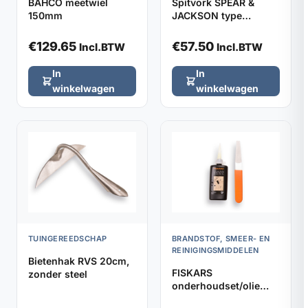
BAHCO meetwiel
Spitvork SPEAR &
150mm
JACKSON type
1650SN met YD-steel,
totale lengte 105cm
€
129.65
€
57.50
Incl.BTW
Incl.BTW
In
In
winkelwagen
winkelwagen
TUINGEREEDSCHAP
BRANDSTOF, SMEER- EN
REINIGINGSMIDDELEN
Bietenhak RVS 20cm,
FISKARS
zonder steel
onderhoudset/olie
gereedschap