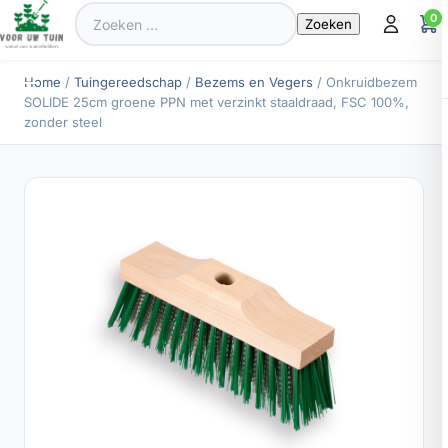
Zoeken
0
naar:
Home
/
Tuingereedschap
/
Bezems en Vegers
/ Onkruidbezem
SOLIDE 25cm groene PPN met verzinkt staaldraad, FSC 100%,
zonder steel