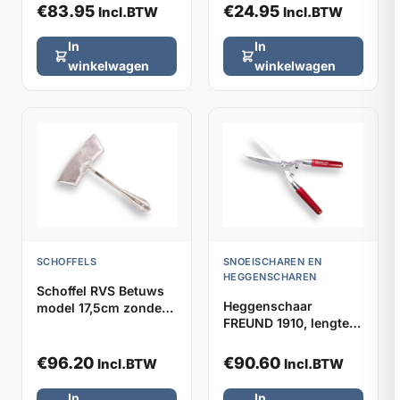
€
83.95
€
24.95
Incl.BTW
Incl.BTW
In
In
winkelwagen
winkelwagen
SCHOFFELS
SNOEISCHAREN EN
HEGGENSCHAREN
Schoffel RVS Betuws
Heggenschaar
model 17,5cm zonder
FREUND 1910, lengte
steel
48cm met stootrubber
€
96.20
€
90.60
Incl.BTW
Incl.BTW
In
In