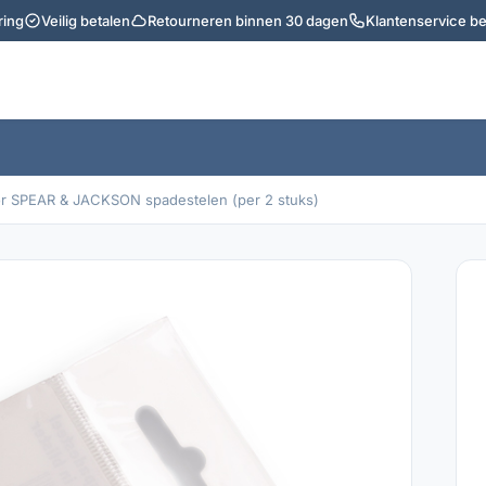
ring
Veilig betalen
Retourneren binnen 30 dagen
Klantenservice b
r SPEAR & JACKSON spadestelen (per 2 stuks)