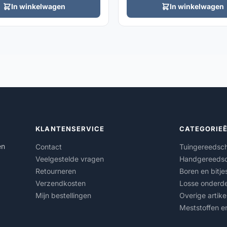
In winkelwagen
In winkelwagen
KLANTENSERVICE
CATEGORIE
en
Contact
Tuingereedsc
Veelgestelde vragen
Handgereeds
Retourneren
Boren en bitje
Verzendkosten
Losse onderde
Mijn bestellingen
Overige artike
Meststoffen e