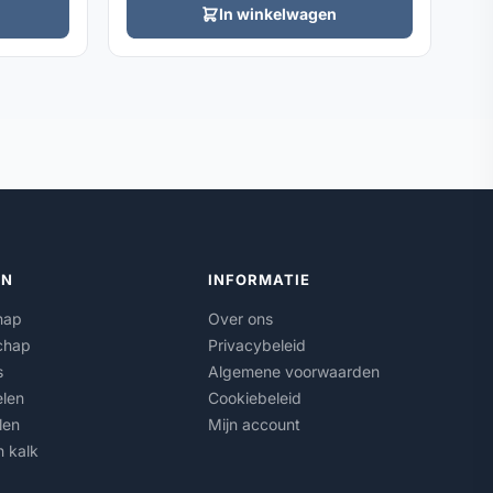
In winkelwagen
ËN
INFORMATIE
hap
Over ons
chap
Privacybeleid
s
Algemene voorwaarden
len
Cookiebeleid
len
Mijn account
n kalk