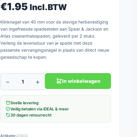
€
1.95
Incl.BTW
Klinknagel van 40 mm voor de stevige herbevestiging
van ingefreesde spadestelen aan Spear & Jackson en
Atlas zwanenhalsspaden, geleverd per 2 stuks.
Verleng de levensduur van je spade met deze
passende vervangingsnagel in plaats van direct nieuw
gereedschap te kopen.
−
+
In winkelwagen
Snelle levering
Veilig betalen via iDEAL & meer
30 dagen retourrecht
Artikelnr:
21403