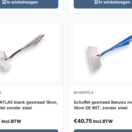
In winkelwagen
In winkelwagen
S
SCHOFFELS
 ATLAS blank gesmeed 16cm,
Schoffel gesmeed Betuws m
el zonder steel
16cm DE WIT, zonder steel
5
€
40.75
Incl.BTW
Incl.BTW