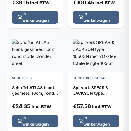
€
39.15
€
100.45
Incl.BTW
Incl.BTW
In
In
winkelwagen
winkelwagen
SCHOFFELS
TUINGEREEDSCHAP
Schoffel ATLAS blank
Spitvork SPEAR &
gesmeed 16cm, rond
JACKSON type
model zonder steel
1650SN met YD-steel,
totale lengte 105cm
€
24.35
€
57.50
Incl.BTW
Incl.BTW
In
In
winkelwagen
winkelwagen