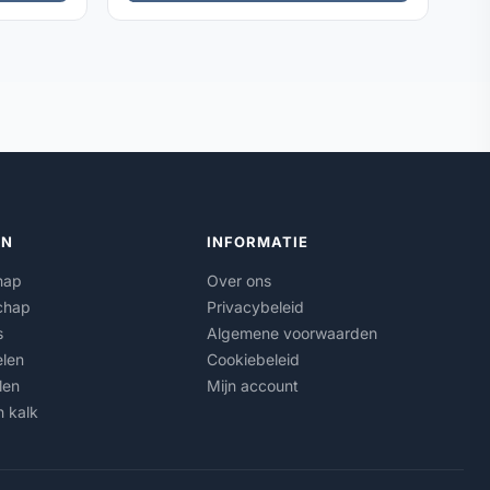
ËN
INFORMATIE
hap
Over ons
chap
Privacybeleid
s
Algemene voorwaarden
len
Cookiebeleid
len
Mijn account
n kalk