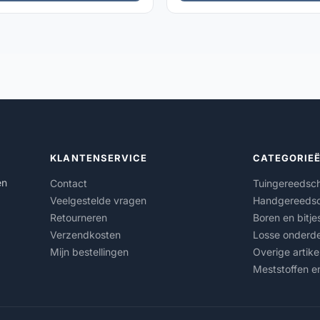
KLANTENSERVICE
CATEGORIE
en
Contact
Tuingereedsc
Veelgestelde vragen
Handgereeds
Retourneren
Boren en bitje
Verzendkosten
Losse onderde
Mijn bestellingen
Overige artike
Meststoffen e