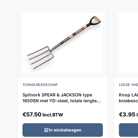
TUINGEREEDSCHAP
LOSSE ON
Spitvork SPEAR & JACKSON type
Knop LA
1650SN met YD-steel, totale lengte
kniebesc
105cm
€
57.50
€
3.95
Incl.BTW
In winkelwagen