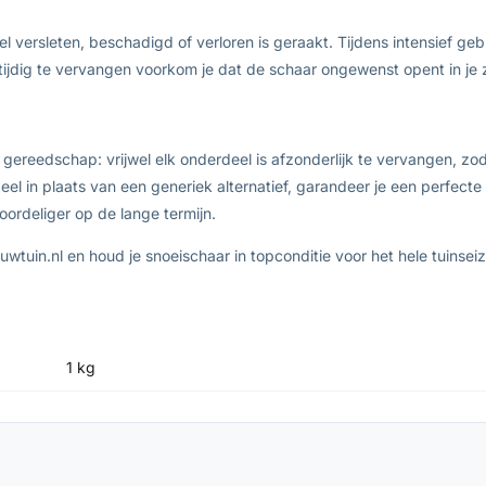
l versleten, beschadigd of verloren is geraakt. Tijdens intensief gebr
r tijdig te vervangen voorkom je dat de schaar ongewenst opent in je
eedschap: vrijwel elk onderdeel is afzonderlijk te vervangen, zoda
l in plaats van een generiek alternatief, garandeer je een perfecte
oordeliger op de lange termijn.
wtuin.nl en houd je snoeischaar in topconditie voor het hele tuinsei
1 kg